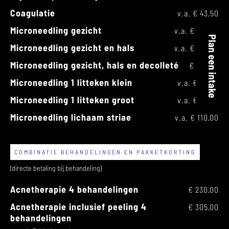
Coagulatie
v.a. € 43,50
Microneedling gezicht
v.a. € 135,00
Plan een intake
Microneedling gezicht en hals
v.a. € 155,00
Microneedling gezicht, hals en decolleté
€ 190,00
Microneedling 1 litteken klein
v.a. € 55,00
Microneedling 1 litteken groot
v.a. € 85,00
Microneedling lichaam striae
v.a. € 110,00
COMBINATIE BEHANDELINGEN EN PAKKETKORTING
(directe betaling bij behandeling)
Acnetherapie 4 behandelingen
€ 230,00
Acnetherapie inclusief peeling 4
€ 305,00
behandelingen